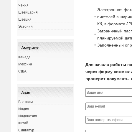
Чехия
Электронная фот
Швейцария
пикселей в ширин
Швеция
Кб, в формате JP
Эстония
Заграничный пасп
планируемой дат
Заполненный опр
Америка:
Канада
Для начала работы по
Мексика
через форму ниже или 
США
проверит документы и
Азия:
Вьетнам
Индия
Индонезия
Китай
Сингапур