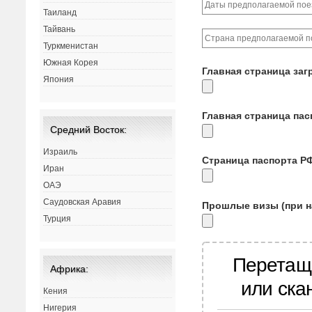
Таиланд
Тайвань
Туркменистан
Южная Корея
Главная страница заг
Япония
Главная страница па
Средний Восток:
Израиль
Страница паспорта Р
Иран
ОАЭ
Саудовская Аравия
Прошлые визы (при н
Турция
Перетащ
Африка:
или ска
Кения
Нигерия