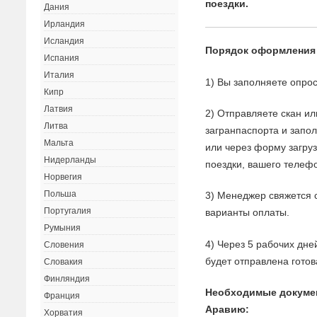
поездки.
Дания
Ирландия
Исландия
Порядок оформления
Испания
Италия
1) Вы заполняете опрос
Кипр
Латвия
2) Отправляете скан и
Литва
загранпаспорта и запо
Мальта
или через форму загруз
Нидерланды
поездки, вашего телефо
Норвегия
Польша
3) Менеджер свяжется с
Португалия
варианты оплаты.
Румыния
4) Через 5 рабочих дне
Словения
будет отправлена готов
Словакия
Финляндия
Необходимые докуме
Франция
Аравию:
Хорватия